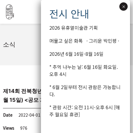
2026 유휴열미술관 기획
콘
머물고 싶은 화폭 · 그리운 박민평 ·
소식
텐
2026년 6월 16일-8월 16일
츠
로
* 추억 나누는 날: 6월 16일 화요일.
건
오후 4시
너
뛰
* 6월 2일부터 전시 관람은 가능합니
제14회 전북청년미술상 공모(2022년 04월 05일~05
기
다.
월 15일) <공모 기간 연장>
* 관람 시간: 오전 11시-오후 6시 [매
주 월요일 휴관]
Date
2022-04-01 17:53
Views
976