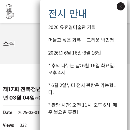
2026 유휴열미술관 기획
콘
머물고 싶은 화폭 · 그리운 박민평 ·
소식
텐
2026년 6월 16일-8월 16일
츠
로
* 추억 나누는 날: 6월 16일 화요일.
건
오후 4시
너
뛰
* 6월 2일부터 전시 관람은 가능합니
제17회 전북청년미술상 공모(공모지원서 첨부, 2025
기
다.
년 03월 04일~04월 30일)
* 관람 시간: 오전 11시-오후 6시 [매
주 월요일 휴관]
Date
2025-03-01 14:51
Views
332