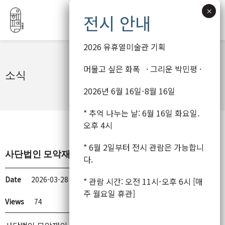
2026 유휴열미술관 기획
콘
머물고 싶은 화폭 · 그리운 박민평 ·
소식
텐
2026년 6월 16일-8월 16일
츠
로
* 추억 나누는 날: 6월 16일 화요일.
건
오후 4시
너
뛰
* 6월 2일부터 전시 관람은 가능합니
사단법인 모악재 2025년 기부금 모금액 및 활용실적
기
다.
Date
2026-03-28 12:08
* 관람 시간: 오전 11시-오후 6시 [매
주 월요일 휴관]
Views
74