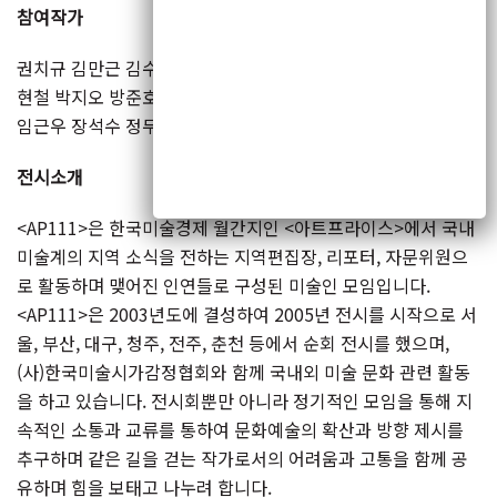
참여작가
권치규 김만근 김수수 김운규 김주철 김지광 김지우 박동수 박
현철 박지오 방준호 손일 안용선 유종욱 유주희 유휴열 이정웅
임근우 장석수 정두진 정숙향 조용백 최양선 한은주 (24명)
전시소개
<AP111>은 한국미술경제 월간지인 <아트프라이스>에서 국내
미술계의 지역 소식을 전하는 지역편집장, 리포터, 자문위원으
로 활동하며 맺어진 인연들로 구성된 미술인 모임입니다.
<AP111>은 2003년도에 결성하여 2005년 전시를 시작으로 서
울, 부산, 대구, 청주, 전주, 춘천 등에서 순회 전시를 했으며,
(사)한국미술시가감정협회와 함께 국내외 미술 문화 관련 활동
을 하고 있습니다. 전시회뿐만 아니라 정기적인 모임을 통해 지
속적인 소통과 교류를 통하여 문화예술의 확산과 방향 제시를
추구하며 같은 길을 걷는 작가로서의 어려움과 고통을 함께 공
유하며 힘을 보태고 나누려 합니다.