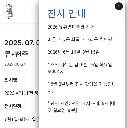
2026 유휴열미술관 기획
콘
머물고 싶은 화폭 · 그리운 박민평 ·
2025. 07. 01~07. 27 2025 AP111전 풍
텐
2026년 6월 16일-8월 16일
류•전주
츠
로
* 추억 나누는 날: 6월 16일 화요일.
2025-06-27
건
오후 4시
너
전시명
뛰
* 6월 2일부터 전시 관람은 가능합니
기
다.
2025 AP111전 풍류•전주
* 관람 시간: 오전 11시-오후 6시 [매
전시일정
주 월요일 휴관]
7월1일(화)-27일(일) [월요일 휴관]