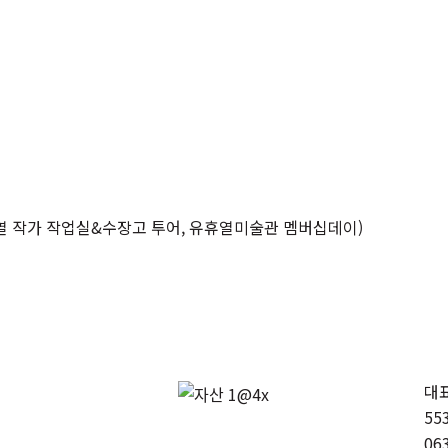
어
열 작가 작업실&수장고 투어, 유휴열미술관 멤버십데이)
대표
55
06