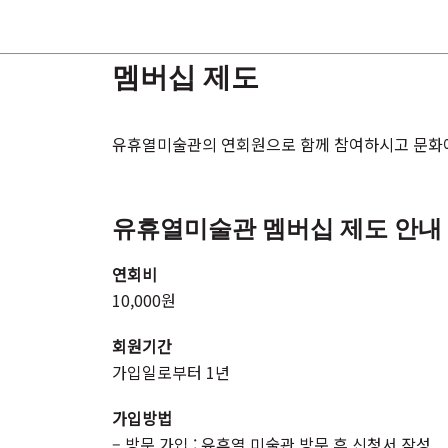
콘
멤버십 제도
텐
츠
로
유휴열미술관의 연회원으로 함께 참여하시고 문화
건
너
뛰
유휴열미술관 멤버십 제도 안내
기
연회비
10,000원
회원기간
가입일로부터 1년
가입방법
– 방문 가입 : 유휴열 미술관 방문 후 신청서 작성